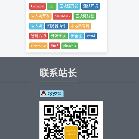
Ganache
CLI
区块链开发
测试环境
以太坊开发
MetaMask
区块链钱包
以太坊
浏览器插件
本地私有链
智能合约
开发环境
安全性
vant4
electron-v
Vite5
phaser.js
联系站长