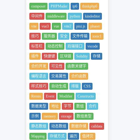
composer
PHPMailer
tp6
thinkphp6
中间件
middleware
python
kindeditor
vite
vue3
vue
vite2
pixi.js
phaser
技巧
服务器
安全
文件传输
ionic1
标签栏
动态控制
后端接口
vscode
插件
快捷键
区块链
Solidity
存储
合约开发
可见性
函数关键字
编程语言
交易属性
合约函数
样式技巧
自动生成
排版
CSS
Remix
Event
Modifier
Constructo
数据类型
地址
字节
数组
合约
示例
memory
storage
数组类型
静态数组
动态数组
数据存储
calldata
Mapping
存储方式
遍历
值拷贝