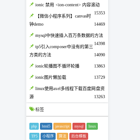
ionic 禁用 <ion-content> 内容滚动
15353
【微信小程序系列】canvas时
钟demo
14469
mysql中快速插入百万条数据的方法
14398
tp5引入composer中没有的第三
方类的方法
14090
ionic轮播图不循环轮播
13863
ionic图片懒加载
13729
linux使用axel多线程下载百度网盘资
源
13263
标签
php
html5
javascript
mysql
linux
TP5
小程序
算法
后台模板