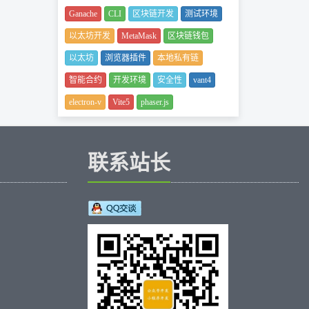
Ganache
CLI
区块链开发
测试环境
以太坊开发
MetaMask
区块链钱包
以太坊
浏览器插件
本地私有链
智能合约
开发环境
安全性
vant4
electron-v
Vite5
phaser.js
联系站长