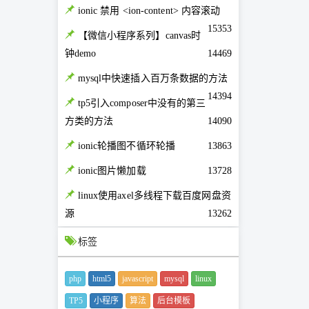
ionic 禁用 <ion-content> 内容滚动
15353
【微信小程序系列】canvas时
钟demo
14469
mysql中快速插入百万条数据的方法
14394
tp5引入composer中没有的第三
方类的方法
14090
ionic轮播图不循环轮播
13863
ionic图片懒加载
13728
linux使用axel多线程下载百度网盘资
源
13262
标签
php
html5
javascript
mysql
linux
TP5
小程序
算法
后台模板