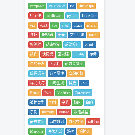
composer
PHPMailer
tp6
thinkphp6
中间件
middleware
python
kindeditor
vite
vue3
vue
vite2
pixi.js
phaser
技巧
服务器
安全
文件传输
ionic1
标签栏
动态控制
后端接口
vscode
插件
快捷键
区块链
Solidity
存储
合约开发
可见性
函数关键字
编程语言
交易属性
合约函数
样式技巧
自动生成
排版
CSS
Remix
Event
Modifier
Constructo
数据类型
地址
字节
数组
合约
示例
memory
storage
数组类型
静态数组
动态数组
数据存储
calldata
Mapping
存储方式
遍历
值拷贝