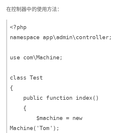
在控制器中的使用方法：
<?php

namespace app\admin\controller;

use com\Machine;

class Test

{

    public function index()

    {

        $machine = new 
Machine('Tom');
