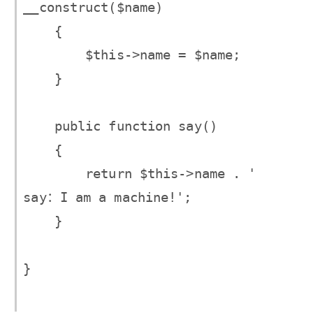
__construct($name)

    {

        $this->name = $name;

    }

    public function say()

    {

        return $this->name . ' 
say：I am a machine!';

    }

}
