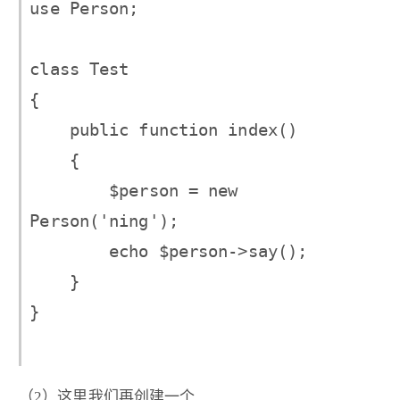
use Person;

class Test

{

    public function index()

    {

        $person = new 
Person('ning');

        echo $person->say();

    }

}

（2）这里我们再创建一个