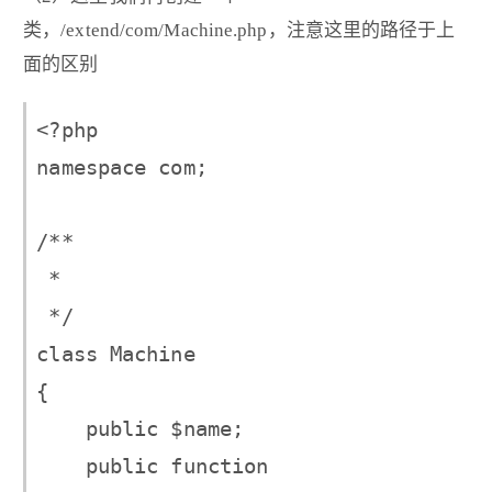
类，/extend/com/Machine.php，注意这里的路径于上
面的区别
<?php

namespace com;

/**

 *

 */

class Machine

{

    public $name;

    public function 