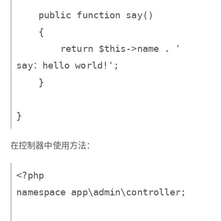
    public function say()

    {

        return $this->name . ' 
say：hello world!';

    }

在控制器中使用方法：
<?php

namespace app\admin\controller;
