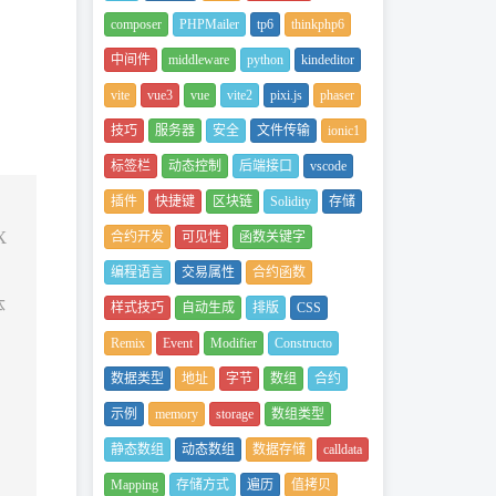
composer
PHPMailer
tp6
thinkphp6
中间件
middleware
python
kindeditor
vite
vue3
vue
vite2
pixi.js
phaser
技巧
服务器
安全
文件传输
ionic1
标签栏
动态控制
后端接口
vscode
插件
快捷键
区块链
Solidity
存储
X
合约开发
可见性
函数关键字
编程语言
交易属性
合约函数
体
样式技巧
自动生成
排版
CSS
，
Remix
Event
Modifier
Constructo
数据类型
地址
字节
数组
合约
示例
memory
storage
数组类型
静态数组
动态数组
数据存储
calldata
Mapping
存储方式
遍历
值拷贝