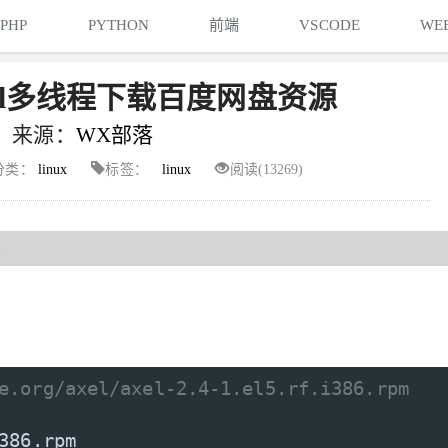
PHP
PYTHON
前端
VSCODE
WE
axel多线程下载百度网盘资源
来源：
WX部落
分类：
linux
标签：
linux
阅读(13269)
源
e.org/axel/axel-2.4-1.el5.rf.i386.rpm
386
.
rpm