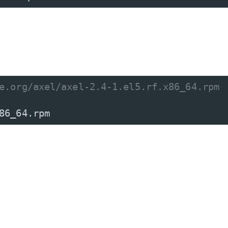
e.org/axel/axel-2.4-1.el5.rf.x86_64.rpm
86_64
.
rpm