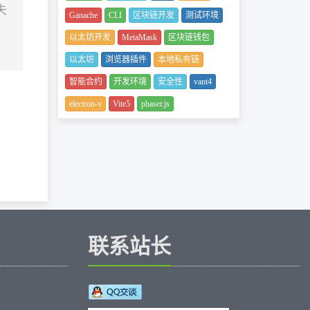
失
Ganache
CLI
区块链开发
测试环境
以太坊开发
MetaMask
区块链钱包
以太坊
浏览器插件
本地私有链
智能合约
开发环境
安全性
vant4
electron-v
Vite5
phaser.js
联系站长