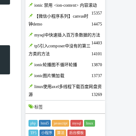
ionic 禁用 <ion-content> 内容滚动
15357
【微信小程序系列】canvas时
钟demo
14475
mysql中快速插入百万条数据的方法
14403
tp5引入composer中没有的第三
方类的方法
14101
ionic轮播图不循环轮播
13870
ionic图片懒加载
13737
linux使用axel多线程下载百度网盘资
源
13269
标签
php
html5
javascript
mysql
linux
TP5
小程序
算法
后台模板