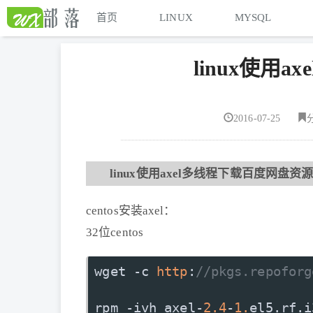
首页
LINUX
MYSQL
linux使用
2016-07-25
linux使用axel多线程下载百度网盘资
centos安装axel：
32位centos
wget -c 
http
:
//pkgs.repoforg
rpm -ivh axel-
2.4
-
1.
el5.
rf
.
i