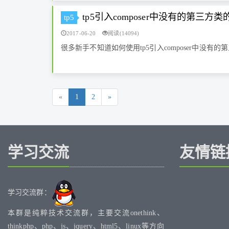
tp5引入composer中没有的第三方
tp5
2017-06-20
阅读(14094)
很多新手不知道如何使用tp5引入composer中没
«
1
2
»
学习交流
友情链
学习交流群：
本群是纯粹技术交流群，主要交流onethink、
thinkphp、php、js、jquery、html5、linux等方向