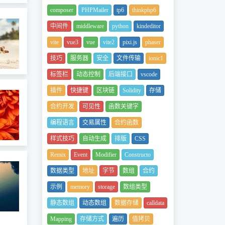
composer
PHPMailer
tp6
thinkphp6
中间件
middleware
python
kindeditor
vite
vue3
vue
vite2
pixi.js
phaser
技巧
服务器
安全
文件传输
ionic1
标签栏
动态控制
后端接口
vscode
插件
快捷键
区块链
Solidity
存储
合约开发
可见性
函数关键字
编程语言
交易属性
合约函数
样式技巧
自动生成
排版
CSS
Remix
Event
Modifier
Constructo
数据类型
地址
字节
数组
合约
示例
memory
storage
数组类型
静态数组
动态数组
数据存储
calldata
Mapping
存储方式
遍历
值拷贝