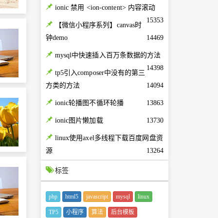
ionic 禁用 <ion-content> 内容滚动
15353
【微信小程序系列】canvas时
钟demo
14469
mysql中快速插入百万条数据的方法
14398
tp5引入composer中没有的第三
方类的方法
14094
ionic轮播图不循环轮播
13863
ionic图片懒加载
13730
linux使用axel多线程下载百度网盘资
源
13264
标签
php
html5
javascript
mysql
linux
TP5
小程序
算法
后台模板