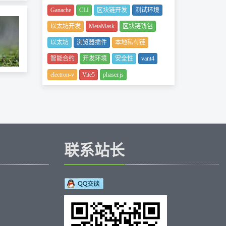
Ganache
CLI
区块链开发
测试环境
以太坊开发
MetaMask
区块链钱包
以太坊
浏览器插件
本地私有链
智能合约
开发环境
安全性
vant4
electron-v
Vite5
phaser.js
联系站长