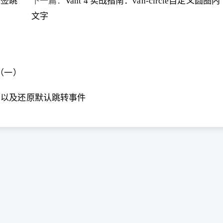
a标签跳
下一篇：
Vant 4 实战指南：van-circle自定义圆圈内
文字
层（一）
标签跳转，以及还原默认跳转事件