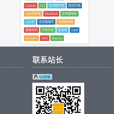
Ganache
CLI
区块链开发
测试环境
以太坊开发
MetaMask
区块链钱包
以太坊
浏览器插件
本地私有链
智能合约
开发环境
安全性
vant4
electron-v
Vite5
phaser.js
联系站长