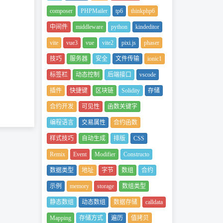
composer
PHPMailer
tp6
thinkphp6
中间件
middleware
python
kindeditor
vite
vue3
vue
vite2
pixi.js
phaser
技巧
服务器
安全
文件传输
ionic1
标签栏
动态控制
后端接口
vscode
插件
快捷键
区块链
Solidity
存储
合约开发
可见性
函数关键字
编程语言
交易属性
合约函数
样式技巧
自动生成
排版
CSS
Remix
Event
Modifier
Constructo
数据类型
地址
字节
数组
合约
示例
memory
storage
数组类型
静态数组
动态数组
数据存储
calldata
Mapping
存储方式
遍历
值拷贝