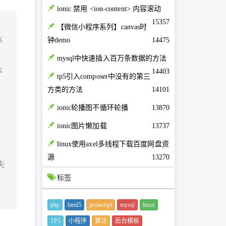
ionic 禁用 <ion-content> 内容滚动
15357
【微信小程序系列】canvas时
X
钟demo
14475
mysql中快速插入百万条数据的方法
体
14403
tp5引入composer中没有的第三
，
方类的方法
14101
ionic轮播图不循环轮播
13870
ionic图片懒加载
13737
linux使用axel多线程下载百度网盘资
源
13270
失
标签
php
html5
javascript
mysql
linux
TP5
小程序
算法
后台模板